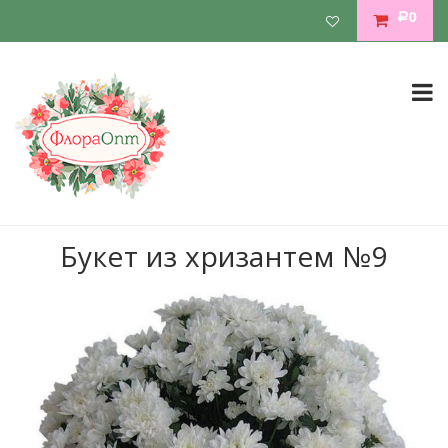
0
Р
Букет из хризантем №9