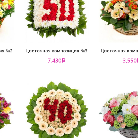
ия №2
Цветочная композиция №3
Цветочная ком
7,430
3,550
Р