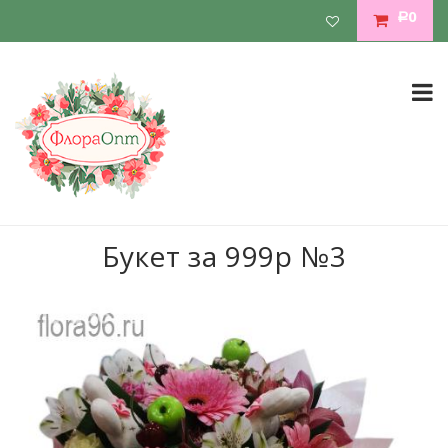
0
Р
Букет за 999р №3