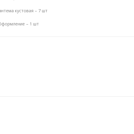
антема кустовая –
7
шт
Оформление –
1
шт