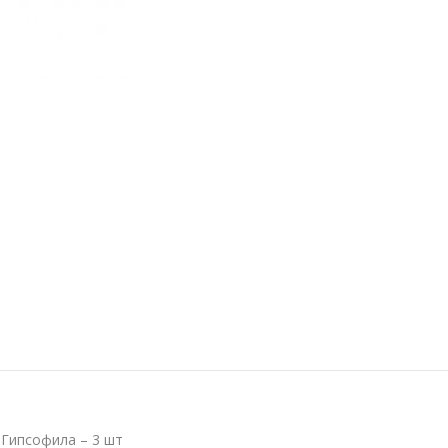
Гипсофила –
3
шт