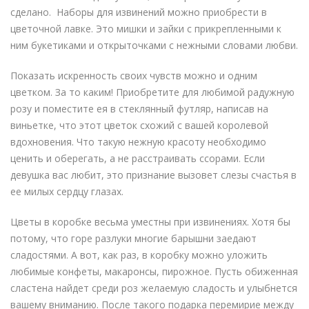
сделано. Наборы для извинений можно приобрести в
цветочной лавке. Это мишки и зайки с прикрепленными к
ним букетиками и открыточками с нежными словами любви.
Показать искренность своих чувств можно и одним
цветком. За то каким! Приобретите для любимой радужную
розу и поместите ея в стеклянный футляр, написав на
виньетке, что этот цветок схожий с вашей королевой
вдохновения. Что такую нежную красоту необходимо
ценить и оберегать, а не расстраивать ссорами. Если
девушка вас любит, это признание вызовет слезы счастья в
ее милых сердцу глазах.
Цветы в коробке весьма уместны при извинениях. Хотя бы
потому, что горе разлуки многие барышни заедают
сладостями. А вот, как раз, в коробку можно уложить
любимые конфеты, макаронсы, пирожное. Пусть обиженная
сластена найдет среди роз желаемую сладость и улыбнется
вашему вниманию. После такого подарка перемирие между