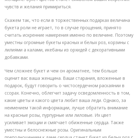
чувств и желания примириться.
Скажем так, что если в торжественных подарках величина
букета роли не играет, то в случае прощения, принято
считать искренние намерения именно по величине. Поэтому
уместны огромные букеты красных и белых роз, корзины с
лилиями а калами, икебаны из орхидей с декоративными
добавками.
Чем сложнее букет и чем он ароматнее, тем больше
оценит вас ваша женщина. Ваши старания, вложенные в
подарок, будут говорить о чистосердечном раскаянии в
ссорах. Конечно, облегчит задачу осведомленность в том,
какие цветы и какого цвета любит ваша леди. Однако, за
неимением такой информации, лучше обратить внимание
на красные розы, пурпурные или лиловые. Их цвет
усиливает эмоции и смягчает обиженные сердца. Также
уместны и белоснежные розы. Оригинальным
преподношением к даме сердца станет букет из белых роз с