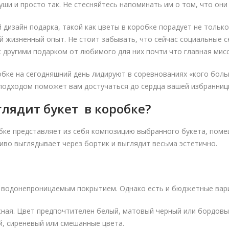
уши и просто так. Не стесняйтесь напоминать им о том, что они
дизайн подарка, такой как цветы в коробке порадует не только
 жизненный опыт. Не стоит забывать, что сейчас социальные с
 другими подарком от любимого для них почти что главная мисс
бке на сегодняшний день лидируют в соревнованиях «кого боль
подходом поможет вам достучаться до сердца вашей избранниц
глядит букет в коробке?
обке представляет из себя композицию выбранного букета, пом
иво выглядывает через бортик и выглядит весьма эстетично.
 водонепроницаемым покрытием. Однако есть и бюджетные вариа
сная. Цвет предпочтителен белый, матовый черный или бордовы
, сиреневый или смешанные цвета.