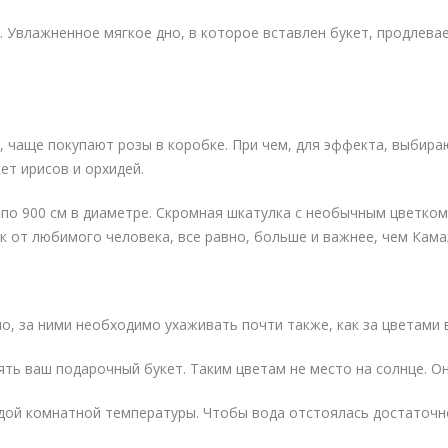
 Увлажненное мягкое дно, в которое вставлен букет, продлевае
, чаще покупают розы в коробке. При чем, для эффекта, выбира
ет ирисов и орхидей.
по 900 см в диаметре. Скромная шкатулка с необычным цветком
к от любимого человека, все равно, больше и важнее, чем Кама
о, за ними необходимо ухаживать почти также, как за цветами 
ять ваш подарочный букет. Таким цветам не место на солнце. О
дой комнатной температуры. Чтобы вода отстоялась достаточно